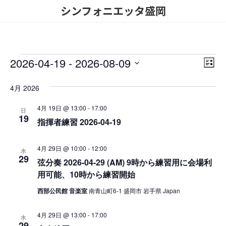
コ
ナ
シンフォニエッタ盛岡
ン
ビ
テ
ゲ
ン
ー
ツ
シ
へ
ョ
イ
2026-04-19
 - 
2026-08-09
ビ
イ
ス
ン
リ
ベ
キ
に
日
ュ
ス
ベ
ッ
移
付
4月 2026
ト
ン
ー
プ
動
を
表
ン
ト
選
4月 19日 @ 13:00
-
17:00
示
日
の
択
19
ト
ビ
指揮者練習 2026-04-19
ナ
ュ
ビ
4月 29日 @ 10:00
-
12:00
ー
水
29
弦分奏 2026-04-29 (AM) 9時から練習用に会場利
ナ
ゲ
用可能、10時から練習開始
ビ
ー
西部公民館 音楽室
南青山町6-1 盛岡市 岩手県 Japan
ゲ
シ
ー
4月 29日 @ 13:00
-
17:00
ョ
水
シ
29